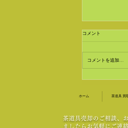
コメント
コメントを追加…
煎茶道具 京焼
たしました｜茶
ホーム
茶道具 買
｜香月苑
茶道具売却のご相談、
ましたらお気軽にご連