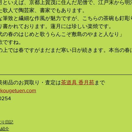
月といえば、京都上賀茂に住んだ尼僧で、江戸末から明
た歌人で陶芸家、書家でもあります。
な筆致と繊細な作風が魅力ですが、こちらの茶碗も釘彫
り書かれております。蓮月には珍しい楽焼です。
代の春のはじめと歌うらんこぞ敷島のやまと人なり」
歌ですね。
の上では春ですがまだまだ寒い日が続きます。本当の春
。
美術品のお買取り・査定は
茶道具 香月苑
まで
kougetuen.com
0254
取り日記
品紹介