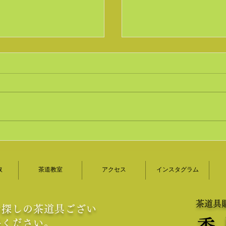
赤絵仙盞瓶をお買取い
京焼の急須や煎茶道具
道具買取｜美術品査定
ました｜茶道具買取｜
取
茶道教室
アクセス
インスタグラム
月苑
茶道具
お探しの茶道具ござい
香 
絡ください
。