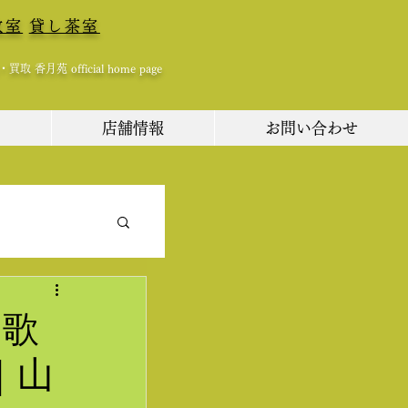
教室
貸し茶室
 香月苑 official home page
ム
店舗情報
お問い合わせ
 歌
｜山