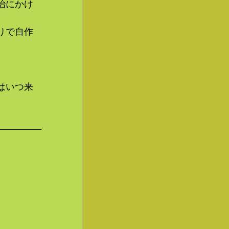
治にかけ
りで自作
はいつ来