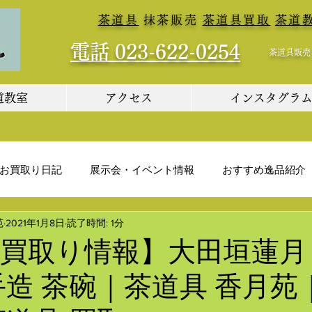
​
茶道具
抹茶販売
茶道具買取
茶道
電話 023-622-0254
茶道具販売・買取
道教室
アクセス
インスタグラ
お買取り日記
展示会・イベント情報
おすすめ逸品紹介
苑
2021年1月8日
読了時間: 1分
買取り情報】大田垣蓮月
手造 茶碗｜茶道具 香月苑