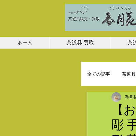
ホーム
茶道具 買取
茶
全ての記事
茶道具
香月
店主のひとりごと
【お
彫 