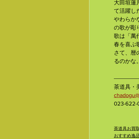
大田垣蓮
て活躍し
やわらか
の歌が彫
歌は「萬
春を喜ぶ
さて、暦
るのかな
茶道具・
chadogu@
023-622-
茶道具お買
おすすめ逸