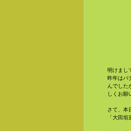
明けまし
昨年はバ
んでした
しくお願
さて、本
「大田垣蓮