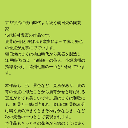
京都宇治に桃山時代より続く朝日焼の陶芸
家、
15代松林豊斎の作品です。
鹿背(かせ)と呼ばれる窯変によって赤く発色
の斑点が見事にでています。
朝日焼は古くは桃山時代から茶器を製造し、
江戸時代には、当時随一の茶人、小堀遠州の
指導を受け、遠州七窯の一つといわれていま
す。
本作品も、形、景色など、見所があり、鹿の
背の斑点に似たことから鹿背かせと呼ばれる
斑点がとても美しいです。鹿は古くは和歌に
も、紅葉と一緒に読まれ、奥山に紅葉踏み分
け鳴く鹿の声きくときそ秋はかなしき、など
秋の景色の一つとして表現されます。
本作品もきっとその発色から錦のように赤く