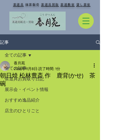
​
茶道具
抹茶販売
茶道具買取
茶道教室
貸し茶室
記事
全ての記事
香月苑
全ての記事
2018年11月8日
読了時間: 1分
朝日焼 松林豊斎 作 鹿背(かせ) 茶
茶道具お買取り日記
碗
展示会・イベント情報
おすすめ逸品紹介
店主のひとりごと