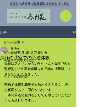
​
茶道具
抹茶販売
茶道具買取
茶道教室
貸し茶室
記事
全ての記事
香月苑
全ての記事
2024年7月12日
読了時間: 1分
深緑の茶室での茶道体験
茶道具お買取り日記
先日はアメリカからの学生さんと先生17名を
展示会・イベント情報
お迎えしての茶道体験を山形市の清風荘にて
させていただきました。
おすすめ逸品紹介
店主のひとりごと
初めて抹茶や和菓子を味わう方も多く、様々
な反応があり、面白かったです。
日本の茶道の魅力を少しでも感じていただけ
たなら嬉しいですね。