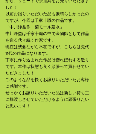
から、リピートで茶道具をお売りいただきま
した！
以前お譲りいただいた品も素晴らしかったの
ですが、今回は千家十職の作品です。
「中川浄益作　菊モール建水」
中川浄益は千家十職の中で金物師として作品
を造る代々続く作家です。
現在は残念ながら不在ですが、こちらは先代
11代の作品になります。
丁寧に作り込まれた作品は惚れぼれする造り
です。本作は状態も良く頑張って買わせてい
ただきました！
このような品を快くお譲りいただいたお客様
に感謝です。
せっかくお譲りいただいた品は新しい持ち主
に橋渡しさせていただけるように頑張りたい
と思います！