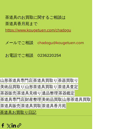
茶道具のお買取に関するご相談は
茶道具香月苑まで
https://www.kougetuen.com/chadogu
メールでご相談　
chadogu@kougetuen.com
お電話でご相談　0236220254
山形茶道具専門店
茶道具買取り
茶器買取り
美術品買取り
山形茶道具買取り
茶道具査定
茶器販売
茶道具見積り
遺品整理
茶器鑑定
茶道具専門店
財産整理
美術品買取
山形茶道具買取
茶道具販売
茶道具買取
茶道具香月苑
茶道具お買取り日記