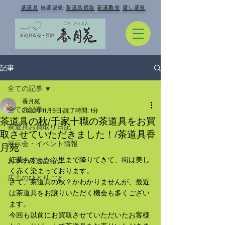
​
茶道具
抹茶販売
茶道具買取
茶道教室
貸し茶室
記事
全ての記事
香月苑
全ての記事
2022年11月9日
読了時間: 1分
茶道具の秋/千家十職の茶道具をお買
茶道具お買取り日記
取させていただきました！/茶道具香
展示会・イベント情報
月苑
紅葉もすっかり里まで降りてきて、街は美し
おすすめ逸品紹介
く赤く染まっております。
店主のひとりごと
さて、茶道具の秋？かわかりませんが、最近
は茶道具をお譲りいただく機会も多くござい
ます。
今回も以前にお買取させていただいたお客様