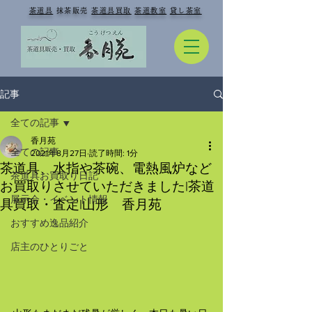
​
茶道具
抹茶販売
茶道具買取
茶道教室
貸し茶室
記事
全ての記事
香月苑
全ての記事
2021年8月27日
読了時間: 1分
茶道具、水指や茶碗、電熱風炉など
茶道具お買取り日記
お買取りさせていただきました|茶道
展示会・イベント情報
具買取・査定|山形 香月苑
おすすめ逸品紹介
店主のひとりごと