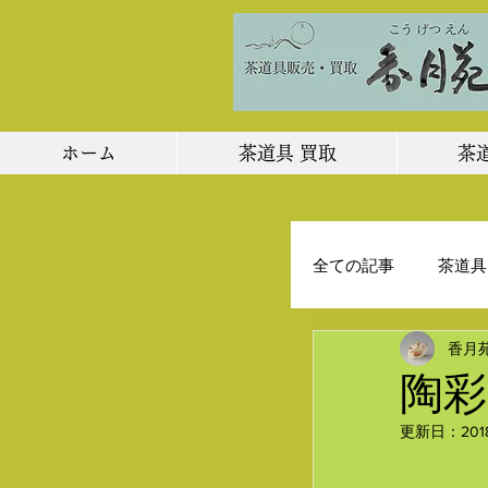
ホーム
茶道具 買取
茶
全ての記事
茶道具
香月
店主のひとりごと
陶彩
更新日：
20