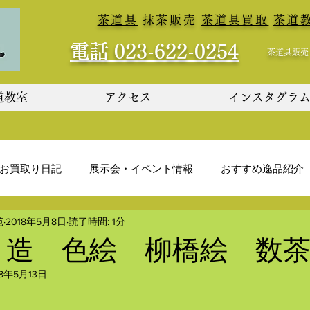
​
茶道具
抹茶販売
茶道具買取
茶道
電話 023-622-0254
茶道具販売・買取
道教室
アクセス
インスタグラ
お買取り日記
展示会・イベント情報
おすすめ逸品紹介
苑
2018年5月8日
読了時間: 1分
 造 色絵 柳橋絵 数
18年5月13日