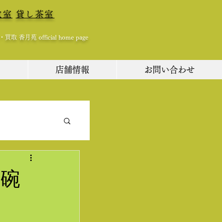
教室
貸し茶室
 香月苑 official home page
ム
店舗情報
お問い合わせ
茶碗