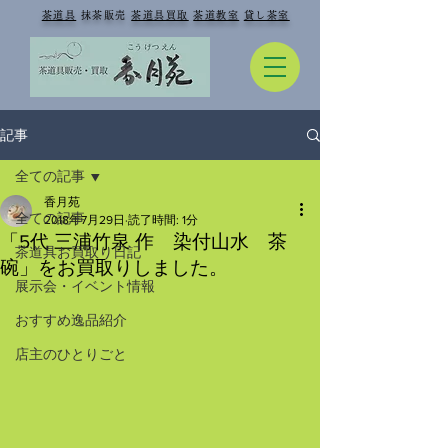
​
茶道具
抹茶販売
茶道具買取
茶道教室
貸し茶室
記事
全ての記事
香月苑
全ての記事
2018年7月29日
読了時間: 1分
「5代 三浦竹泉 作 染付山水 茶
茶道具お買取り日記
碗」をお買取りしました。
展示会・イベント情報
おすすめ逸品紹介
店主のひとりごと