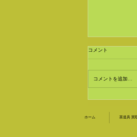
コメント
コメントを追加…
煎茶道具 京焼
たしました｜茶
ホーム
茶道具 買
｜香月苑