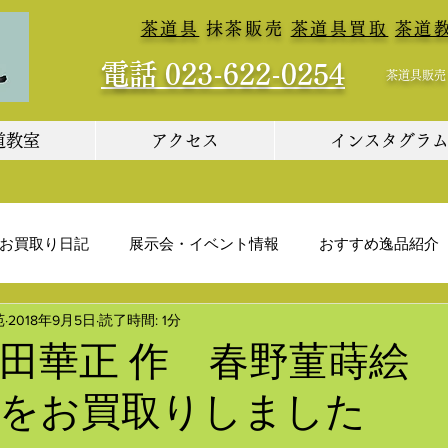
​
茶道具
抹茶販売
茶道具買取
茶道
電話 023-622-0254
茶道具販売・買取
道教室
アクセス
インスタグラ
お買取り日記
展示会・イベント情報
おすすめ逸品紹介
苑
2018年9月5日
読了時間: 1分
田華正 作 春野菫蒔絵
」をお買取りしました