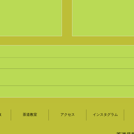
赤絵仙盞瓶をお買取い
京焼の急須や煎茶道具
道具買取｜美術品査定
ました｜茶道具買取｜
取
茶道教室
アクセス
インスタグラム
月苑