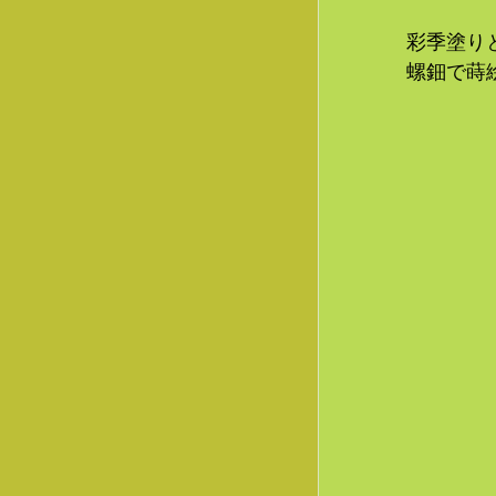
彩季塗り
螺鈿で蒔