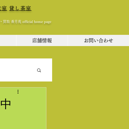
教室
貸し茶室
 香月苑 official home page
ム
店舗情報
お問い合わせ
 中