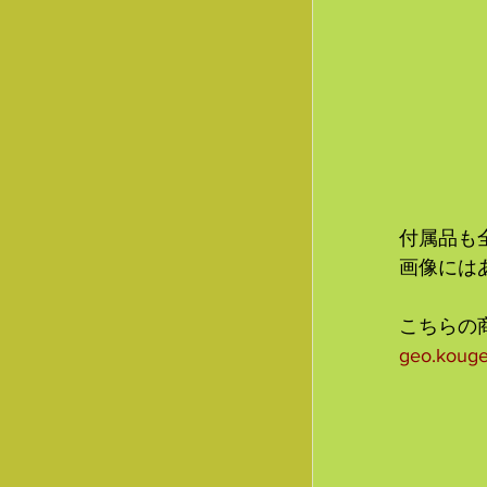
付属品も
画像には
こちらの
geo.koug