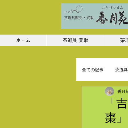
ホーム
茶道具 買取
茶
全ての記事
茶道具
香月
店主のひとりごと
「吉
棗